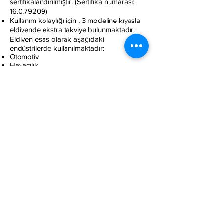
sertifikalandırılmıştır. (Sertifika numarası:
16.0.79209)
Kullanım kolaylığı için , 3 modeline kıyasla
eldivende ekstra takviye bulunmaktadır.
Eldiven esas olarak aşağıdaki
endüstrilerde kullanılmaktadır:
Otomotiv
Havacılık
Zanaat
Elektrik Endüstrisi
Tercih edilen uygulama alanları:
Hassas Montaj
Bakım
Montaj
Eldiven aşağıdaki kullanımlar için
uygundur:
Keskin Kenarlı Parçalar
Kuru Parçalar
Nemli Parçalar
Islak Parçalar
Yağlı Parçalar
Kirli Parçalar
Küçük Parçalar (Hassas İşçilik)