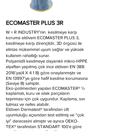
ECOMASTER PLUS 3R
W + R INDUSTRY’nin kesilmeye karşı
koruma eldiveni ECOMASTER PLUS 3,
kesilmeye karşı dirençlidir, 3D örgüsü ile
elinize mükemmel uyum sağlar ve yüksek
kullanım rahatlığı sunar.
Polyamidli kesilmeye dayanıklı mikro-HPPE
elyaftan yapılmış çok ince eldiven EN 388:
2016’ya(4 X 4 1 B) göre onaylanmıştır ve
EN 13997’ye göre hafif kesilme korumasına
(Seviye B) sahiptir.
Eko-polimerden yapılan ECOMASTER® ½
kaplamalı, kuru ve ıslak parçaların
taşınması için çok uygundur. Kaplama, sıvı
tutmaz ve nefes alabilir.
Eldiven Dermatest® tarafından cilt
uyumluluğu açısından test edilmiş ve “çok
iyi” derecesini almıştır ve ayrıca OEKO-
TEX® tarafından STANDART 100’e göre