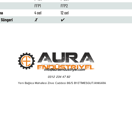
İş Güvenliği Ekipmanları Hakkında Her Şey İçin Aura Endüstriyel
info@auraendustriyel.com
0312 234 47 82
Yeni Bağlıca Mahallesi Zirve Caddesi 86/5 B1 ETİMESGUT/ANKARA