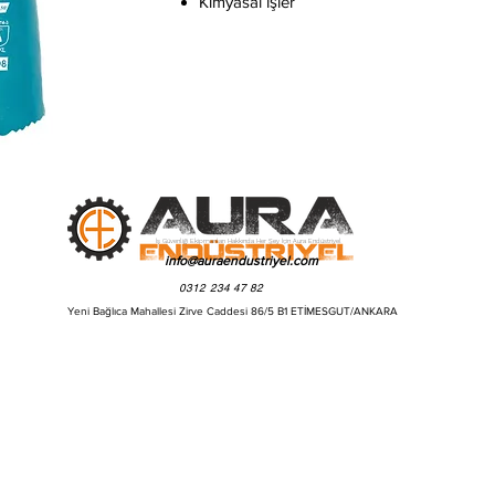
Kimyasal işler
İş Güvenliği Ekipmanları Hakkında Her Şey İçin Aura Endüstriyel
info@auraendustriyel.com
0312 234 47 82
Yeni Bağlıca Mahallesi Zirve Caddesi 86/5 B1 ETİMESGUT/ANKARA