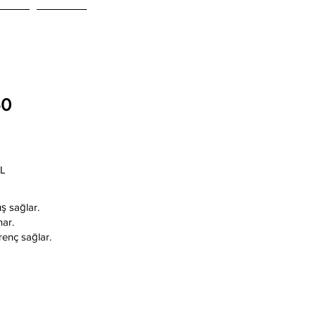
AKT
Blog
50
KL
uş sağlar.
ar.
renç sağlar.