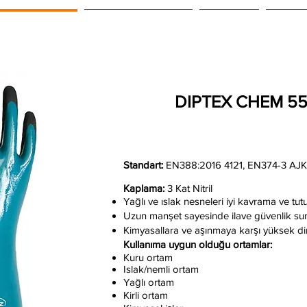
PRODUKTE
UNSERE PARTNER
Projeler
KONT
DIPTEX CHEM 5
Standart:
EN388:2016 4121, EN374-3 AJ
Kaplama:
3 Kat Nitril
Yağlı ve ıslak nesneleri iyi kavrama ve tut
Uzun manşet sayesinde ilave güvenlik sun
Kimyasallara ve aşınmaya karşı yüksek di
Kullanıma uygun olduğu ortamlar:
Kuru ortam
Islak/nemli ortam
Yağlı ortam
Kirli ortam