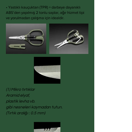
• Yastıklı kauçuktan (TPR) + darbeye dayanıklı
ABS'den yapılmış 2 tonlu saplar, ağır hizmet tipi
ve yorulmadan çalışma için idealdir.
(1) Mikro tırtıklar
Aramid elyaf,
plastik levha vb.
gibi nesneleri kaymadan tutun.
(Tırtık aralığı : 0.5 mm)