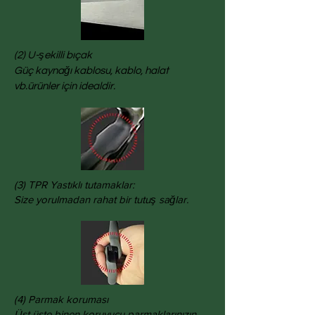
(2) U-şekilli bıçak
Güç kaynağı kablosu, kablo, halat
vb.ürünler için idealdir.
(3) TPR Yastıklı tutamaklar:
Size yorulmadan rahat bir tutuş sağlar.
(4) Parmak koruması
Üst üste binen koruyucu parmaklarınızın