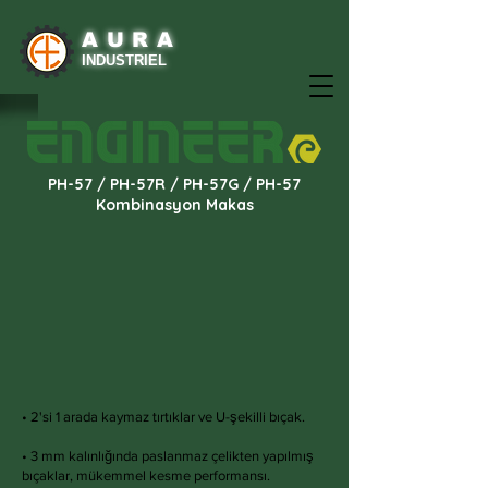
AURA
INDUSTRIEL
PH-57 / PH-57R / PH-57G / PH-57
Kombinasyon Makas
• 2'si 1 arada kaymaz tırtıklar ve U-şekilli bıçak.
• 3 mm kalınlığında paslanmaz çelikten yapılmış
bıçaklar, mükemmel kesme performansı.