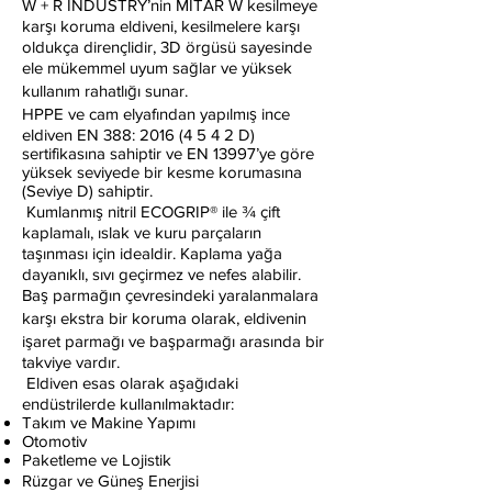
W + R INDUSTRY’nin MITAR W kesilmeye
karşı koruma eldiveni, kesilmelere karşı
oldukça dirençlidir, 3D örgüsü sayesinde
ele mükemmel uyum sağlar ve yüksek
kullanım rahatlığı sunar.
HPPE ve cam elyafından yapılmış ince
eldiven EN 388:
2016 (4 5 4 2
D)
sertifikasına sahiptir ve EN 13997’ye göre
yüksek seviyede bir kesme korumasına
(Seviye D) sahiptir.
Kumlanmış nitril ECOGRIP® ile ¾ çift
kaplamalı, ıslak ve kuru parçaların
taşınması için idealdir. Kaplama yağa
dayanıklı, sıvı geçirmez ve nefes alabilir.
Baş parmağın çevresindeki yaralanmalara
karşı ekstra bir koruma olarak, eldivenin
işaret parmağı ve başparmağı arasında bir
takviye vardır.
Eldiven esas olarak aşağıdaki
endüstrilerde kullanılmaktadır:
Takım ve Makine Yapımı
Otomotiv
Paketleme ve Lojistik
Rüzgar ve Güneş Enerjisi