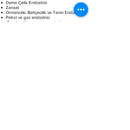
Demir Çelik Endüstrisi
Zanaat
Ormancılık, Bahçecilik ve Tarım Endüstrisi
Petrol ve gaz endüstrisi
Tercih edilen uygulama alanları:
Metallerin İşlenmesi
Bakım
Montaj
Bahçecilik ve Peyzaj
Eldiven aşağıdaki kullanımlar için
uygundur:
Keskin Kenarlı Parçalar
Kuru Parçalar
Nemli Parçalar
Islak Parçalar
Yağlı Parçalar
Kirli Parçalar
Ağır Parçalar
info@auraendustriyel.com
0312 234 47 82
Yeni Bağlıca Mahallesi Zirve Caddesi 86/5 B1 ETİMESGUT/ANKARA