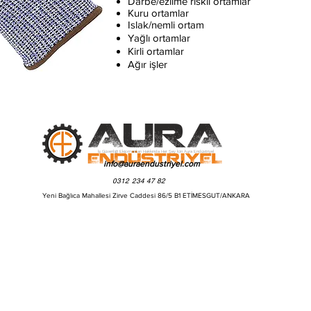
Darbe/ezilme riskli ortamlar
Kuru ortamlar
Islak/nemli ortam
Yağlı ortamlar
Kirli ortamlar
Ağır işler
İş Güvenliği Ekipmanları Hakkında Her Şey İçin Aura Endüstriyel
info@auraendustriyel.com
0312 234 47 82
Yeni Bağlıca Mahallesi Zirve Caddesi 86/5 B1 ETİMESGUT/ANKARA