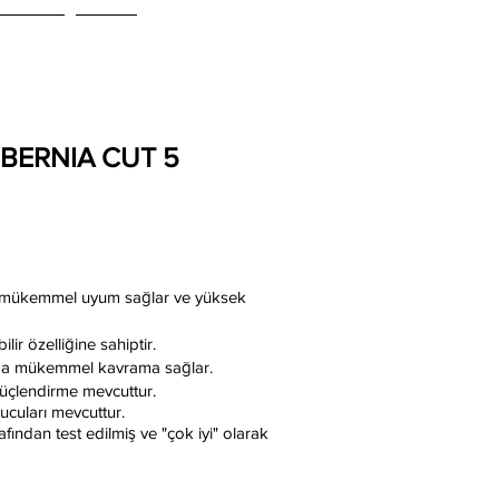
ONTACT
Blog
IBERNIA CUT 5
e mükemmel uyum sağlar ve yüksek
lir özelliğine sahiptir.
mlarda mükemmel kavrama sağlar.
üçlendirme mevcuttur.
cuları mevcuttur.
fından test edilmiş ve "çok iyi" olarak