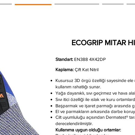
UEIL
DES PRODUITS
NOS PARTENAIRES
Projeler
C
ECOGRIP MITAR H
Standart:
EN388 4X42DP
Kaplama:
Çift Kat Nitril
Kusursuz 3D örgü özelliği sayesinde el
kullanım rahatlığı sunar.
Yağa dayanıklı, sıvı geçirmez ve hava alabi
Sıvı itici özelliği ile ıslak ve kuru orta
Başparmak ve işaret parmağı arasında g
El ve parmakların arkasında darbe koruyu
Cilt uyumluluğu açısından Dermatest® tara
derecelendirilmiştir.
Kullanıma uygun olduğu ortamlar: