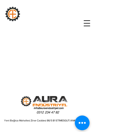
AURA
INDUSTRIEL
info@auraendustriyel.com
0312 234 47 82
Yeni Bağlıca Mahallesi Zirve Caddesi 86/5 B1 ETİMESGUT/ANKARA