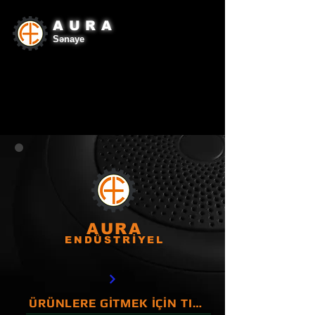
AURA
Sənaye
AURA
ENDÜSTRİYEL
ÜRÜNLERE GİTMEK İÇİN TIKLAYINIZ