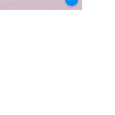
Lütfen Dikkat: FingerSaver'ı kullanırken,
tüm standart güvenlik kıyafetlerinin ve
kişisel koruyucu ekipmanların
kullanımının her zaman muhafaza
edilmesi gerektiğini unutmayın.
Lanyard kullanılmasını öneririz;
mümkünse doğrudan anahtara veya
alete takılır.