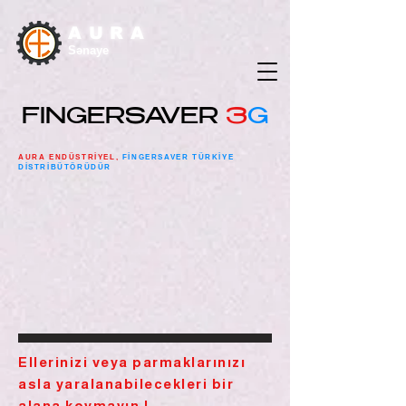
AURA
Sənaye
FINGERSAVER
3
G
AURA ENDÜSTRİYEL,
FİNGERSAVER TÜRKİYE
DİSTRİBÜTÖRÜDÜR
Ellerinizi veya parmaklarınızı
asla yaralanabilecekleri bir
alana koymayın !