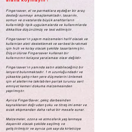
Fingersaver, el ve parmaklara eşdeğer bir araç
desteği sunmayı amaçlamaktadır; tasarımı,
somun ve cıvatalarda büyük anahtarların
kullanıldığı tipik uygulamalarda ve kullanımlarda
dikkatlice düşünülmüş ve test edilmiştir.
Fingersaver'ın yapım malzemeleri hafif olacak ve
kullanılan aleti desteklemek ve serbest bırakmak
için hızlı ve kolay olacak şekilde tasarlanmıştır;
Düşürülürse Fingersaver kullanan bir
kullanıcının kolayca yaralaması olası değildir.
Fingersaver'ın yanında satın alabileceğiniz bir
lanyard bulunmaktadır. 1 m uzunluğundadır ve
yüksekte çalışırken yere düşmelerini önlemek
için el aletlerine takılabilen parlak turuncu sert
emniyet kemeri dokuma malzemesinden
yapılmıştır.
Ayrıca FingerSaver, çekiç darbesinden
kaynaklanan doğrudan şoku ve titreşimi emer ve
sıcak ekipmandan daha rahat bir mesafe sunar.
Malzemeler, ozona ve atmosferik yaşlanmaya
dayanıklı olacak şekilde seçilmiş ve
geliştirilmiştir ve ayrıca çok sayıda kirleticiye