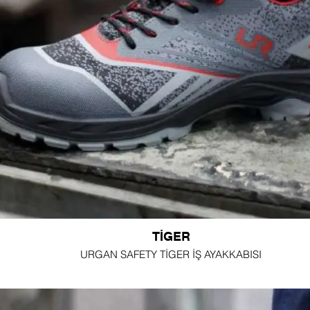
TİGER
URGAN SAFETY TİGER İŞ AYAKKABISI