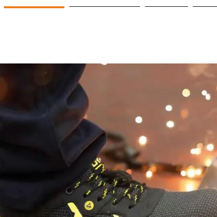
MƏHSULLAR
ŞİRKƏTLƏRİMİZ
Projeler
ƏL