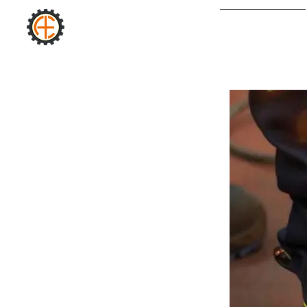
AURA
ANA SƏHİFƏ
Sənaye