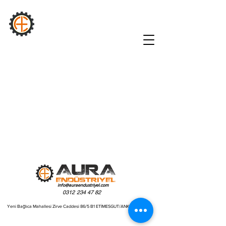
AURA
Sənaye
info@auraendustriyel.com
0312 234 47 82
Yeni Bağlıca Mahallesi Zirve Caddesi 86/5 B1 ETİMESGUT/ANKARA