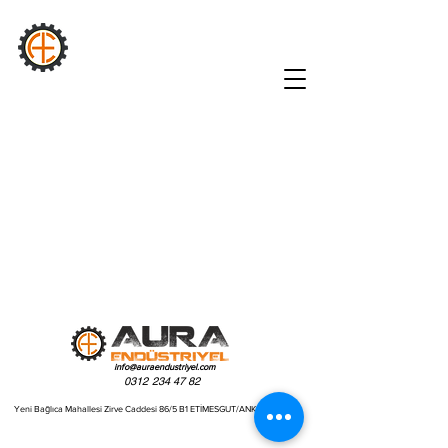
AURA
Sənaye
info@auraendustriyel.com
0312 234 47 82
Yeni Bağlıca Mahallesi Zirve Caddesi 86/5 B1 ETİMESGUT/ANKARA