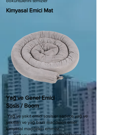
döküntülerini temizler
Kimyasal Emici Mat
Yağ ve Genel Emici
Sosis / Boom
Yağ ve yakıt emici sosisler sadece yağ ve
yakıtları ve yağ bazlı maddeleri emer
kimyasal maddeleri emmez
Yağ ve yakıt emici sosisler dökülen