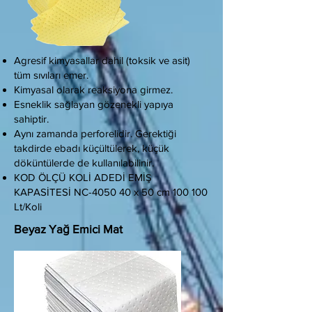
Agresif kimyasallar dahil (toksik ve asit)
tüm sıvıları emer.
Kimyasal olarak reaksiyona girmez.
Esneklik sağlayan gözenekli yapıya
sahiptir.
Aynı zamanda perforelidir. Gerektiği
takdirde ebadı küçültülerek, küçük
döküntülerde de kullanılabilinir.
KOD ÖLÇÜ KOLİ ADEDİ EMİŞ
KAPASİTESİ NC-4050 40 x 50 cm 100 100
Lt/Koli
Beyaz Yağ Emici Mat