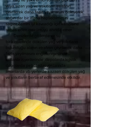
veya sızan yağ ve yakıtların etrafının
çevrilerek daha fazla yayılmasını önleyerek
atığın dar bir alana hapsedilmesini
sağlar,Zemini iyi kavradığı için kendisine
temas eden döküntüyü anında emer
Denizlerde,göllerde ve su
birikintilerinde dökülen yağ ve yakıtların
bulunduğu alanın etrafının çevrilerek daha
fazla yayılmasını engellenmesinde
kullanılır.işyerilerinde ,depolarda,lojistik
depolarda petrol istasyonlarında
limanlarda vb yerlerde kazaen dökülen yağ
ve yakıtların bertaraf edilmesinde etkilidir.