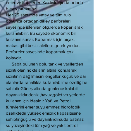
emer ve hapseder. Kaldırıldığında ortada
birşey bırakmaz.
Her 25 santimde yatay ve tüm rulo
boyunca ortadan dikey perforeleri
sayesinde istenilen ölçülerde koparılarak
kullanılabilir. Bu sayede ekonomik bir
kullanım sunar. Koparmak için bıçak,
makas gibi kesici aletlere gerek yoktur.
Perforeler sayesinde koparmak çok
kolaydır.
Sabit bulunan dolu tank ve varillerden
sızıntı olan noktaların altına konularak
sızıntının dağılmasını engeller.Küçük ve dar
alanlarda rahatlıkla kullanılabilme özelliğine
sahiptir.Güneş altında günlerce kalabilir
dayanıklıdır,deniz ,havuz,gölet vb yerlerde
kullanım için idealdir Yağ ve Petrol
türevlerini emer suyu emmez hidrofobik
özelliktedir yüksek emicilik kapasitesine
sahiptir,güçlü ve dayanıklıdırsuda batmaz
su yüzeyindeki tüm yağ ve yakıt,petrol