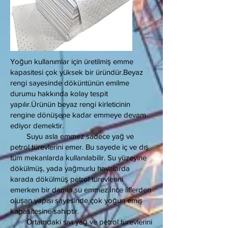
Yoğun kullanımlar için üretilmiş emme
kapasitesi çok yüksek bir üründür.Beyaz
rengi sayesinde döküntünün emilme
durumu hakkında kolay tespit
yapılır.Ürünün beyaz rengi kirleticinin
rengine dönüşene kadar emmeye devam
ediyor demektir.
Suyu asla emmez sadece yağ ve
petrol türevlerini emer. Bu sayede iç ve dış
tüm mekanlarda kullanılabilir. Su yüzeyine
dökülmüş, yada yağmurlu havalarda
karada dökülmüş petrol türevlerini
emerken bir damla su emmez.İnce liflerden
oluşan yapısı sayesinde çok yoğun emiş
kapasitesine sahiptir.
Ortamdaki sıvı yağ ve petrol türevlerini