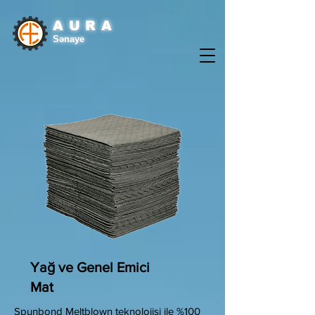
AURA
Sənaye
Yağ ve Genel Emici
Mat
Spunbond Meltblown teknolojisi ile %100