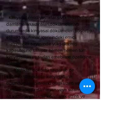
Kimyasal emici yastıklar sıvı kimyasallların
damlamaları,sızıntıları,dökülmeleri,vb
durumlarda kimyasal dökülmeleri absorbe
etmekte kullanılır içerisindeki emici
malzemeler sayesinde yüksek emiş
kapasitesine sahiptir hemen hemen tüm
kimyasallları ve sıvıları emebilme özelliğine
sahiptir.
Yastıklar döküntü tavası ile de
kullanılabilmektedir kimyasalların
bulunduğu kaplardaki olası sızıntı ve
damlamalarda damlayan veya sızan yerin
alt kısmına yastıklar konularak sızıntı ve
damlamanın etrafa yayılması engellenmiş
olur ayrıca kazaen dökülen kimyasal
maddelerin oluşturacağı sıvı birikintilerinin
üzerine konularak kimyasal sıvıların daha
hızlı şekilde temizlenmesi ve emilimi
sağlanır