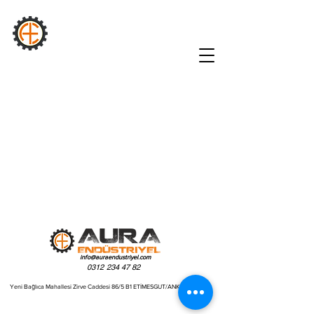
AURA
INDUSTRIAL
info@auraendustriyel.com
0312 234 47 82
Yeni Bağlıca Mahallesi Zirve Caddesi 86/5 B1 ETİMESGUT/ANKARA